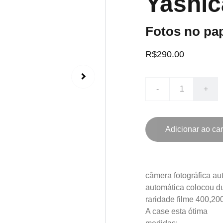
Yashic
Fotos no pa
R$290.00
-
+
Adicionar ao car
câmera fotográfica au
automática colocou dua
raridade filme 400,2
A case esta ótima