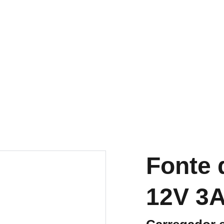
io
Loja Online
Categorias de Produtos
Comprando
Blog
Contato
Ví
Fonte 
12V 3