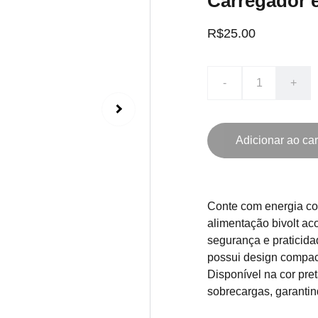
Carregador e
R$25.00
-
+
Adicionar ao car
Conte com energia con
alimentação bivolt a
segurança e praticida
possui design compact
Disponível na cor pret
sobrecargas, garanti