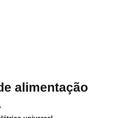
deos
de alimentação
A